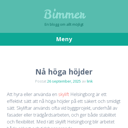
Bimmer
En blogg om allt möjligt
Meny
Gå
till
innehåll
Nå höga höjder
Postat
26 september, 2025
av
link
Att hyra eller använda en
skylift
Helsingborg är ett
effektivt sätt att nå höga höjder på ett säkert och smidigt
sätt. Skyliftar används ofta vid byggprojekt, underhåll av
fasader eller trädgårdsarbeten, och ger både stabilitet
och flexibilitet. Med rätt skylift Helsingborg blir arbetet