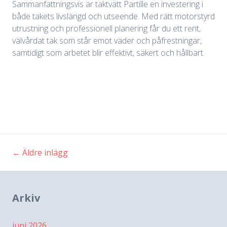
Sammanfattningsvis är taktvätt Partille en investering i
både takets livslängd och utseende. Med rätt motorstyrd
utrustning och professionell planering får du ett rent,
välvårdat tak som står emot väder och påfrestningar,
samtidigt som arbetet blir effektivt, säkert och hållbart.
←
Äldre inlägg
Inläggsnavigering
Arkiv
juni 2026