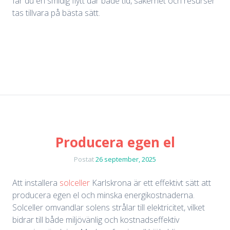
får du en smidig flytt där både tid, säkerhet och resurser
tas tillvara på bästa sätt.
Producera egen el
Postat
26 september, 2025
Att installera
solceller
Karlskrona är ett effektivt sätt att
producera egen el och minska energikostnaderna.
Solceller omvandlar solens strålar till elektricitet, vilket
bidrar till både miljövänlig och kostnadseffektiv